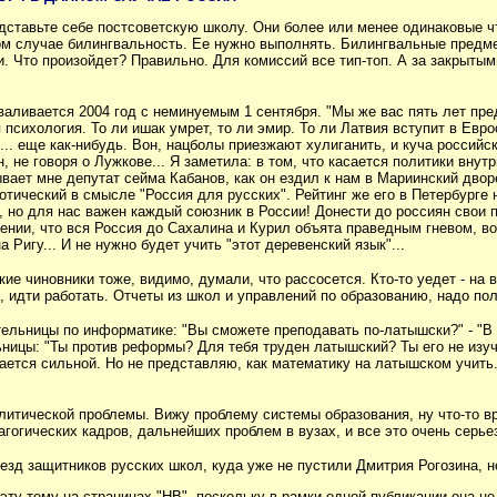
дставьте себе постсоветскую школу. Они более или менее одинаковые что
ом случае билингвальность. Ее нужно выполнять. Билингвальные предме
. Что произойдет? Правильно. Для комиссий все тип-топ. А за закрытыми
сваливается 2004 год с неминуемым 1 сентября. "Мы же вас пять лет пред
я психология. То ли ишак умрет, то ли эмир. То ли Латвия вступит в Ев
... еще как-нибудь. Вон,
нацболы приезжают хулиганить, и куча российск
н, не говоря о Лужкове... Я заметила: в том, что касается политики вну
вает мне депутат сейма Кабанов, как он ездил к нам в Мариинский двор
тический в смысле "Россия для русских". Рейтинг же его в Петербурге 
 но для нас важен каждый союзник в России! Донести до россиян свои пр
ении, что вся Россия до Сахалина и Курил объята праведным гневом, во
 Ригу... И не нужно будет учить "этот деревенский язык"...
кие чиновники тоже, видимо, думали, что рассосется. Кто-то уедет - на в
, идти работать. Отчеты из школ и управлений по образованию, надо по
тельницы по информатике: "Вы сможете преподавать по-латышски?" - "В 
ницы: "Ты против реформы? Для тебя труден латышский? Ты его не изучал
тается сильной. Но не представляю, как математику на латышском учить.
олитической проблемы. Вижу проблему системы образования, ну что-то в
гогических кадров, дальнейших проблем в вузах, и все это очень серьезн
езд защитников русских школ, куда уже не пустили Дмитрия Рогозина, но
ту тему на страницах "НВ", поскольку в рамки одной публикации она не