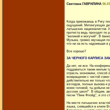
Светлана ГАВРИЛИНА
06.0
Когда приезжаешь в Ригу по
ощущений. Митингующих детс
латышских националистов. И 
протеста ведь проходят по р
"великий и могучий". В бан
Музыка, громко звучащая по
что ни на есть надоевшая в 
Все хорошо?
ЗА ЧЕРНОГО КАРЛИСА ЗА
Да нет, не все. На конфере
поддаваться таким милым ту
отрасль экономики, способ 
возвращении с чистой совест
действительно же только чт
взглядов, полных вызова и 
моею головой, ты добычи не д
русских школ!". В общем, ав
песни "Пинк Флойд", и это 
На месте латышских властей
языка, снявшийся в клипе Вл