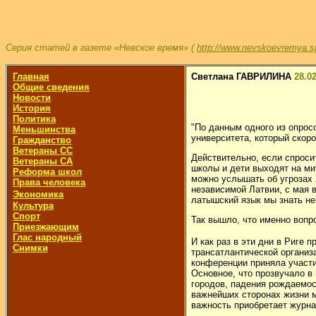
Серия статей в газете «Невское время» (
http://www.nevskoevremya.s
Главная
Светлана ГАВРИЛИНА
28.0
Общие сведения
Новости
История
Политика
"По данным одного из опрос
Меньшинства
университета, который скор
Гражданство
Ветераны СС
Действительно, если спросит
Ветераны СА
школы и дети выходят на мит
Реформа школ
можно услышать об угрозах Ж
Права человека
независимой Латвии, с мая 
Экономика
латышский язык мы знать не
Культура
Спорт
Так вышло, что именно вопр
Приезжающим
Глас народный
И как раз в эти дни в Риге
Снимки
трансатлантической организ
конференции приняла участие
Основное, что прозвучало в
городов, падения рождаемост
важнейших сторонах жизни м
важность приобретает журна