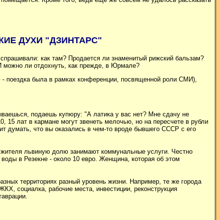
КИЕ ДУХИ "ДЗИНТАРС"
се спрашивали: как там? Продается ли знаменитый рижский бальзам?
И можно ли отдохнуть, как прежде, в Юрмале?
ю - поездка была в рамках конференции, посвященной роли СМИ),
тываешься, подаешь купюру: "А латика у вас нет? Мне сдачу не
 10, 15 лат в кармане могут звенеть мелочью, но на пересчете в рубли
оит думать, что вы оказались в чем-то вроде бывшего СССР с его
го жителя львиную долю занимают коммунальные услуги. Честно
воды в Резекне - около 10 евро. Женщина, которая об этом
а разных территориях разный уровень жизни. Например, те же города
 ЖКХ, социалка, рабочие места, инвестиции, реконструкция
таврации.