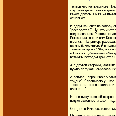
Теперь что на практике? Пре
спущена директива - в данн
каком другом языке не имели
основном.
И вдруг как снег на голову 
"рассосется?" Ну, это чиста
под названием Россия, то ли
Рогозиным, а то и сам Кобзо
нюансы. Например, рассказы
шумный, лозунговый и патрио
такими людьми? "Да, я знаю,
в Ригу в глубочайшем убежд
великим походом двинется на
А с другой стороны, латвийс
нужно получать образование
А сейчас - спрашиваю у учи
трудно". Спрашиваю у школь
тоже есть - наша школа счи
сможет..."
И я не вижу никакой остроп
подготовленности школ, педа
Сегодня в Риге состоится съ
Мы обязательно продолжим э