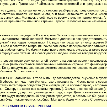
 путем, бороться... В общем, дополнительный аргумент в пользу тех, кто
я культура с Пушкиным и Чайковским, вместо которой они предлагают б
егко судить. Так же как легко со стороны разбираться, предположим, 
в светских школах. Их тоже много, они тоже настаивают на своем, иск
х саммитов... Мы здесь у себя еще ко всему этому не притерпелись. А Л
я от времени той или иной страной Европы. И которые мы не называем
я канва происходящего? В свое время Латвия получила независимость и
 мигрантами, пятой колонной. Называли далеко не все представители ти
унгам" - господам по-латышски. Но ведь что греха
таить - оккупация-то 
. Была и советская миграция, почти полностью перекраивавшая этническ
ась рабочая сила. Но были и коренные в этих краях русские, а также р
 буржуазной Латвии. И в совокупности людей, которые говорят по-русск
атривает право всех ее жителей говорить на родном языке и реализовыв
 язык (ливы считаются автохтонными жителями страны, это финно-угорс
). Когда продумывалась новая система образования, решено было организ
бучение. Что это значит?
ый язык - латышский. Стало быть - делопроизводство, обучение в вузах
 сфере,- для частного бизнеса такого порядка нет. И есть дети, в сем
твить интеграцию общества ("Не интеграцию, а ассимиляцию", - возража
 - Они врут, а хотят нас ассимилировать"). Значит, в основной школе (
ух языках. Допустим, домоводство, труд, спорт. Дети осваиваются в но
е им будут преподавать 40 процентов предметов, а остальные 60 - уже 
ни будут неконкурентоспособны. "Моя дочь будет учиться в Стокгольме!"
Т". В ДАННОМ СЛУЧАЕ РОССИЯ