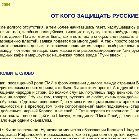
3.2004
ОТ КОГО ЗАЩИЩАТЬ РУССКИ
сле долгого отсутствия, а тем более начитавшись газет, наслушавшись
ких толп, злобных полицейских, тянущих в кутузку какого-нибудь подро
так далее. Но это, может быть, так и есть, если специально приехать в
азрешению властей, заявка подается за много дней. А так - просто раз
комате снимаешь
деньги - в окошечке появляется вопрос: выберите язык 
всюду, - отнюдь не нацистские марши или разрекламированный "хит русс
родных кафе и маршрутках нашенская попса вроде "Руки вверх"...
МОЛВИТЕ СЛОВО
нции, посвященной роли СМИ в формировании диалога между странами Б
ристическим впечатлениям, это было бы слишком просто. А с другой стор
общения народов
и стран. Во всяком случае, погуляешь пару деньков, 
ью на вопрос: "Ну как там, говорят, русских не любят, очень враждебны 
о бушевала "детская революция", на улицы и площади вышли старшеклас
решимости, и в пресловутом "хите сопротивления" были подхвачены стар
обьешься, черный Карлис, я не твой..." Тут и перепев из военного: "...ч
тор текста - явно не Цой и не Шевчук, мелодия из "Пинк Флойд", клип з
стало еще одним скандалом.
 я бы не запрещала. Ну назвали министра образования Карлиса Шадурс
адислав Рафальский, и рассказывает, как он вдохновляет детей, изучая 