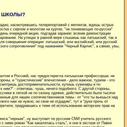
Е ШКОЛЫ?
 радио, насмотревшись телерепортажей с митингов, ждешь острых
стка с серпом и молотом на куртке, "не понимающих по-русски"
 день очередной акции, подгадав заранее: всякие демонстрации
очарование. На улицах в равной мере слышишь как латышский, так и
для совершения операции: латышский, или английский, или русский.
кого сопротивления" под названием "Черный Карлис", а самая, увы,
алтии и Россией, нас предостерегла латышская профессорша: не
оны, и "туристические" впечатления - дело важное, туризм - это
посмотришь достопримечательности, купишь сувениры и по
к ним?" - ответишь: чушь, ничего подобного. С другой
стороны,
сники в легкой не по сезону одежке, действительно были тысячи
инные для наших соотечественников темы - от "что ты вьешься над
ужого нам не нужно, но свое не отдадим", тут и "руки прочь от
апретили, придравшись к теме об использовании авторских прав на
киса "черным", ну выступает по русским СМИ учитель русского
с ними роман "Как закалялась сталь", и они в экстазе от Павки