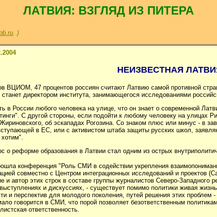
ЛАТВИЯ: ВЗГЛЯД ИЗ ПИТЕРА
pb.ru
. )
2.2004
НЕИЗВЕСТНАЯ ЛАТВИ
ов ВЦИОМ, 47 процентов россиян считают Латвию самой противной стран
о станет директором института, занимающегося исследованиями российс
ь в России любого человека на улице, что он знает о современной Латв
инги". С другой стороны, если подойти к любому человеку на улицах Ри
ириновского, об эскападах Рогозина. Со знаком плюс или минус - в зав
вступающей в ЕС, или с активистом штаба защиты русских школ, заявля
 хотим".
ос о реформе образования в Латвии стал одним из острых внутриполитич
 прошла конференция "Роль СМИ в содействии укрепления взаимопониман
ацией совместно с Центром интеграционных исследований и проектов (С
 и автор этих строк в составе группы журналистов Северо-Западного ре
 выступлениях и дискуссиях, - существует помимо политики живая жизнь
и и перспектив для молодого поколения, путей решения этих проблем - 
ало говорится в СМИ, что порой позволяет безответственным политика
листская ответственность.