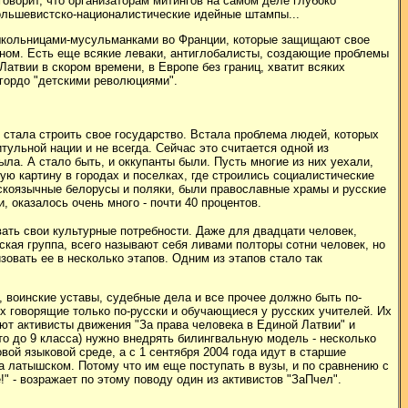
 говорит, что организаторам митингов на самом деле глубоко
ольшевистско-националистические идейные штампы...
со школьницами-мусульманками во Франции, которые защищают свое
онном. Есть еще всякие леваки, антиглобалисты, создающие проблемы
атвии в скором времени, в Европе без границ, хватит всяких
 гордо "детскими революциями".
 стала строить свое государство. Встала проблема людей, которых
тульной нации и не всегда. Сейчас это считается одной из
была. А стало быть, и оккупанты были. Пусть многие из них уехали,
ую картину в городах и поселках, где строились социалистические
усскоязычные белорусы и поляки, были православные храмы и русские
и, оказалось
очень много - почти 40 процентов.
ать свои культурные потребности. Даже для двадцати человек,
кая группа, всего называют себя ливами полторы сотни человек, но
овать ее в несколько этапов. Одним из этапов стало так
, воинские уставы, судебные дела и все прочее должно быть по-
ьях говорящие только по-русски и обучающиеся у русских учителей. Их
ют активисты движения "За права человека в Единой Латвии" и
это до 9 класса) нужно внедрять билингвальную модель - несколько
вой языковой среде, а с 1 сентября 2004 года идут в старшие
на латышском. Потому что им еще поступать в вузы, и по сравнению с
 - возражает по этому поводу один из активистов "ЗаПчел".