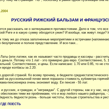
.2004
РУССКИЙ РИЖСКИЙ БАЛЬЗАМ И ФРАНЦУЗС
чется рассказать не о затянувшемся противостоянии. Дело в том, что в
рой Риге и в какую сумму обходится ужин? И вообще, как живут люди? 
, к тому же до отказа заполненные мероприятими и встречами (напомина
безупречное и полное представление. И все-таки...
 Латы (или латики, как их называют часто продавцы и кассиры - рассчи
е деньги. Потому что 1 лат - это примерно два евро. Соответственно, 5,
ьной. Соответственно, и цены. Если написано: 1.70 или 0.85, то не ст
 вроде колбасы за 2.20.
о дорогой страной. Ко всему прочему, в бюджете среднестатистическо
ний на русскоязычной почве меня поразила стоимость кубометра горячей 
 мама-пенсионерка очень экономит воду. Ее пенсия - 55 лат.
 и русских, и граждан, и "неграждан". С другой стороны, как и у нас, н
 обеспокоен теми же проблемами, что и мэр любого нашего райцентра, -
бедность бедности рознь - больше чистоты, больше строительства и рес
 ГДЕ ПОЕСТЬ