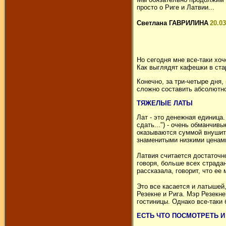
просто о Риге и Латвии...
Светлана ГАВРИЛИНА
20.03
Но сегодня мне все-таки хо
Как выглядят кафешки в ста
Конечно, за три-четыре дня
сложно составить абсолютно 
ТЯЖЕЛЫЕ ЛАТЫ
Лат - это денежная единица.
сдать...") - очень обманчивы
оказываются суммой внушител
знаменитыми низкими ценами
Латвия считается достаточн
говоря, больше всех страда
рассказала, говорит, что ее
Это все касается и латышей,
Резекне и Рига. Мэр Резекне
гостиницы. Однако все-таки 
ЕСТЬ ЧТО ПОСМОТРЕТЬ И