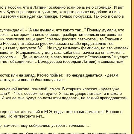
 в России, что в Латвии, особенно если речь не о столицах. И вот
ты будут преподавать учителя, которые раньше надобности ни в
 дверями все идет как прежде. Только по-русски. Так оно и было в
упреждали!" - "А мы думали, что как-то так..." Почему думали, что
росоюз, с которым, в свою очередь, разберется великая метрополия
их политиков защищает "смелых русских патриотов", то Глазьев с
три России, латвийские русские весьма слабо представляют ее
ец и был у депутата ЗС... Не буду называть фамилию, но это человек
невелик. Я спрашиваю у депутата Кабанова - зачем же он вяжется с
облемы..." Да не донесет, а зато побеседует с "союзничком" и уедет
т-вот объединится с Белоруссией (соседкой Латвии) и совместным
осток или на запад. Кто-то поймет, что некуда деваться, - детям
лагать, шли вполне благополучные
...
основной школе, пожалуй, смогу. В старших классах - будет уже
а?" - "Нет, совсем не трудно. У нас во дворе латыши, и в школе
 И как ее мне будут по-латышски подавать, не всякий преподаватель
роде наших дискуссий о ЕГЭ, ведь тоже копья ломаются. Вопрос о
о. Но митингов-то нет..
.
, кажется, ему собирались устроить телемост...
 помещается. Кроме того, ведь еще же совсем не удалось рассказать