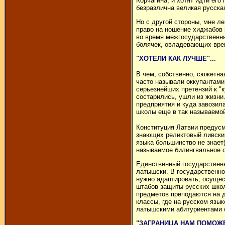
Корчагина, и хотят идти его
безразлична великая русска
Но с другой стороны, мне л
право на ношение хиджабов 
во время межгосударственны
болячек, овладевающих врем
"ХОТЕЛИ КАК ЛУЧШЕ"...
В чем, собственно, сюжетна
часто называли оккупантами,
серьезнейших претензий к "к
состарились, ушли из жизни
предприятия и куда завозил
школы еще в так называемой
Конституция Латвии предусм
знающих реликтовый ливский
языка большинство не знает
называемое билингвальное о
Единственный государственн
латышски. В государственной
нужно адаптировать, осущес
штабов защиты русских школ.
предметов преподаются на дв
классы, где на русском язык
латышскими абитуриентами о
"ЗАГРАНИЦА НАМ ПОМОЖЕ