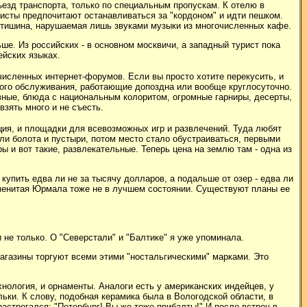
ъезд транспорта, только по специальным пропускам. К отелю в
ристы предпочитают останавливаться за "кордоном" и идти пешком.
 и тишина, нарушаемая лишь звуками музыки из многочисленных кафе.
ше. Из российских - в основном москвичи, а западный турист пока
ейских языках.
очисленных интернет-форумов. Если вы просто хотите перекусить, и
трого обслуживания, работающие допоздна или вообще круглосуточно.
ивные, блюда с национальным колоритом, огромные гарниры, десерты,
взять много и не съесть.
ция, и площадки для всевозможных игр и развлечений. Туда любят
ыли болота и пустыри, потом место стало обустраиваться, первыми
 и вот такие, развлекательные. Теперь цена на землю там - одна из
 купить едва ли не за тысячу долларов, а подальше от озер - едва ли
 знаменитая Юрмала тоже не в лучшем состоянии. Существуют планы ее
и не только. О "Северстали" и "Балтике" я уже упоминала.
агазины торгуют всеми этими "ностальгическими" марками. Это
ехнология, и орнаменты. Аналоги есть у американских индейцев, у
ьки. К слову, подобная керамика была в Вологодской области, в
растрогался: "Петербург! Вы же тоже прибалты!" И после встреч в