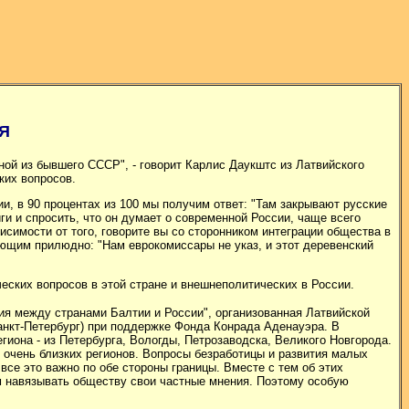
Я
ой из бывшего СССР", - говорит Карлис Даукштс из Латвийского
ких вопросов.
ии, в 90 процентах из 100 мы получим ответ: "Там закрывают русские
ги и спросить, что он думает о современной России, чаще всего
исимости от того, говорите вы со сторонником интеграции общества в
ющим прилюдно: "Нам еврокомиссары не указ, и этот деревенский
еских вопросов в этой стране и внешнеполитических в России.
ия между странами Балтии и России", организованная Латвийской
анкт-Петербург) при поддержке Фонда Конрада Аденауэра. В
гиона - из Петербурга, Вологды
,
Петрозаводска, Великого Новгорода.
 очень близких регионов. Вопросы безработицы и развития малых
все это важно по обе стороны границы. Вместе с тем об этих
м навязывать обществу свои частные мнения. Поэтому особую