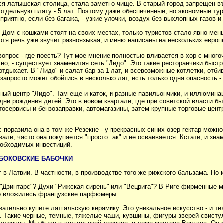
вся латышская столица, стала заметно чище. В старый город запрещен в
 отдельную плату - 5 лат. Поэтому даже обеспеченные, но экономные ту
 приятно, если без багажа, - узкие улочки, воздух без выхлопных газов
Дом с кошками стоят на своих местах, только туристов стало явно мень
отя речь уже звучит разноязыкая, и меню написаны на нескольких европ
вопрос - где поесть? Тут мое мнение полностью вливается в хор с мног
ично, - существует знаменитая сеть "Лидо". Это такие ресторанчики быс
тдыхает. В "Лидо" и салат-бар за 1 лат, и всевозможные котлетки, отб
запросто может обойтись в несколько лат, есть только одна опасность - 
ный центр "Лидо". Там еще и каток, и разные павильончики, и иллюмина
дни рождения детей. Это в новом квартале, где при советской власти б
осервисы и бензозаправки, автомагазины, затем крупные торговые центры
с поразила она в том же Резекне - у прекрасных синих озер гектар можно
казали, часто она покупается "просто так" и не осваивается. Кстати, и
необходимых инвестиций.
АБОКОВСКИЕ БАБОЧКИ
 в Латвии. В частности, в производстве того же рижского бальзама. Но 
Дзинтарс"? Духи "Рижская сирень" или "Вецрига"? В Риге фирменные м
го вложились французские парфюмеры.
язательно купите латгальскую керамику. Это уникальное искусство - и т
. Такие черные, темные, тяжелые чаши, кувшины, фигуры зверей-свистул
 утрачен. Мы были в латгальской деревне, в доме мастера Вогулса. Он 