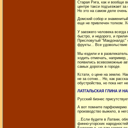
Старая Рига, как и вообще 
центре такси подъезжает за
Но это на самом деле очень
Домский собор и знаменитый 
еще не привлечен толком. Х
У заезжего человека всегда 
быстро, и недорого, и прил
Пресловутый "Макдоналдс" о
фрукты... Все удовольствие
Мы ездили и в развлекатель
ходить отмечать, например, 
появились всевозможные авт
самых дорогих в городе.
Кстати, о цене на землю. На
не за сотню... Но, как расс
обустройства, но пока нет 
ЛАТГАЛЬСКАЯ ГЛИНА И Н
Русский бизнес присутствует
А вот помните парфюмерию "
производство выжило, в не
...Если будете в Латвии, об
финно-угорских народностей
Белозерье, но там секрет ее