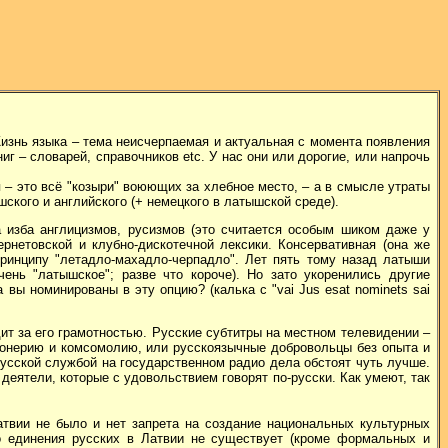
изнь языка – тема неисчерпаемая и актуальная с момента появления
иг – словарей, справочников etc. У нас они или дорогие, или напрочь
– это всё "козыри" воюющих за хлебное место, – а в смысле утраты
шского и английского (+ немецкого в латышской среде).
 изба англицизмов, русизмов (это считается особым шиком даже у
тернетовской и клубно-дискотечной лексики. Консервативная (она же
ринципу "летадло-махадло-черпадло". Лет пять тому назад латыши
очень "латышское"; разве что короче). Но зато укоренились другие
ы номинированы в эту опцию? (калька с "vai Jus esat nominets sai
дит за его грамотностью. Русские субтитры на местном телевидении –
ионерию и комсомолию, или русскоязычные добровольцы без опыта и
усской службой на государственном радио дела обстоят чуть лучше.
еятели, которые с удовольствием говорят по-русски. Как умеют, так
твии не было и нет запрета на создание национальных культурных
го единения русских в Латвии не существует (кроме формальных и