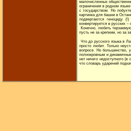
малочисленных общественных
ограничения в родном языке
с государством. Но побухт
картинка для башни в Останк
подвергаются геноциду (!
конвертируется в русских – 
Конечно, любить терзаемую 
пусть не за крепким, но за 
Что до русского языка в Ла
просто любит. Только неус
вопросе. Но большинство, у
полнокровным и динамичным,
нет ничего недоступного (в
что словарь ударений подка