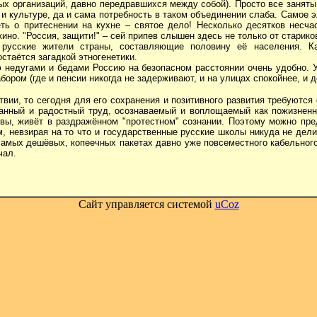
 организаций, давно передравшихся между собой). Просто все заняты 
 и культуре, да и сама потребность в таком объединении слаба. Самое
еть о притеснении на кухне – святое дело! Несколько десятков несч
ино. "Россия, защити!" – сей припев слышен здесь не только от стариков
) русские жители страны, составляющие половину её населения. 
остаётся загадкой этногенетики.
недугами и бедами Россию на безопасном расстоянии очень удобно. Уд
забором (где и пенсии никогда не задерживают, и на улицах спокойнее, и 
твии, то сегодня для его сохранения и позитивного развития требуются
танный и радостный труд, осознаваемый и воплощаемый как пожизненн
вы, живёт в раздражённом "протестном" сознании. Поэтому можно пре
 невзирая на то что и государственные русские школы никуда не делис
 самых дешёвых, копеечных пакетах давно уже повсеместного кабельного
чал.
Сайт управляется системой
uCoz