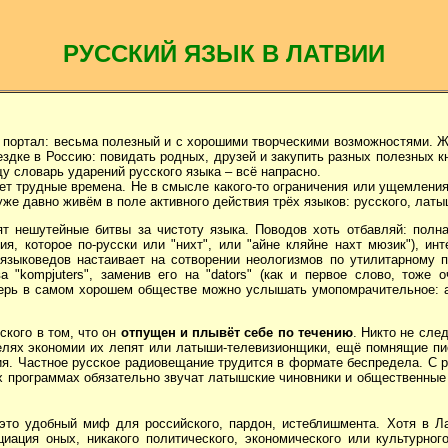
РУССКИЙ ЯЗЫК В ЛАТВИИ
 портал: весьма полезный и с хорошими творческими возможностями. Ж
здке в Россию: повидать родных, друзей и закупить разных полезных кн
у словарь ударений русского языка – всё напрасно.
т трудные времена. Не в смысле какого-то ограничения или ущемления 
же давно живём в поле активного действия трёх языков: русского, латы
 нешутейные битвы за чистоту языка. Поводов хоть отбавляй: полна
ия, которое по-русски или "нихт", или "айне кляйне нахт мюзик"), ин
языковедов настаивает на сотворении неологизмов по утилитарному п
 "kompjuters", заменив его на "dators" (как и первое слово, тоже 
ерь в самом хорошем обществе можно услышать умопомрачительное: а в
кого в том, что он
отпущен и плывёт себе по течению
. Никто не сле
целях экономии их лепят или латыши-телевизионщики, ещё помнящие п
я. Частное русское радиовещание трудится в формате беспредела. С р
 программах обязательно звучат латышские чиновники и общественные д
то удобный миф для российского, пардон, истеблишмента. Хотя в Ла
иация оных, никакого политического, экономического или культурно