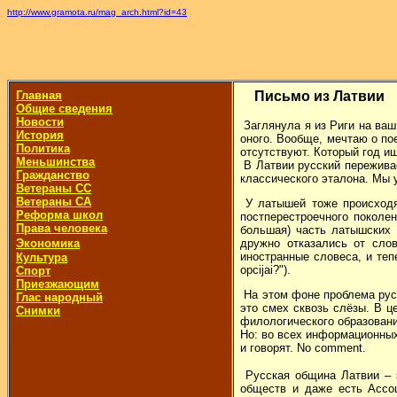
http://www.gramota.ru/mag_arch.html?id=43
Главная
Письмо из Латвии
Общие сведения
Новости
Заглянула я из Риги на ваш
История
оного. Вообще, мечтаю о пое
Политика
отсутствуют. Который год ищ
Меньшинства
В Латвии русский переживае
Гражданство
классического эталона. Мы у
Ветераны СС
Ветераны СА
У латышей тоже происходят
Реформа школ
постперестроечного поколен
Права человека
большая) часть латышских 
Экономика
дружно отказались от слова
иностранные словеса, и теп
Культура
opcijai?").
Спорт
Приезжающим
На этом фоне проблема русс
Глас народный
это смех сквозь слёзы. В 
Снимки
филологического образовани
Но: во всех информационных
и говорят. No comment.
Русская община Латвии – э
обществ и даже есть Ассоц