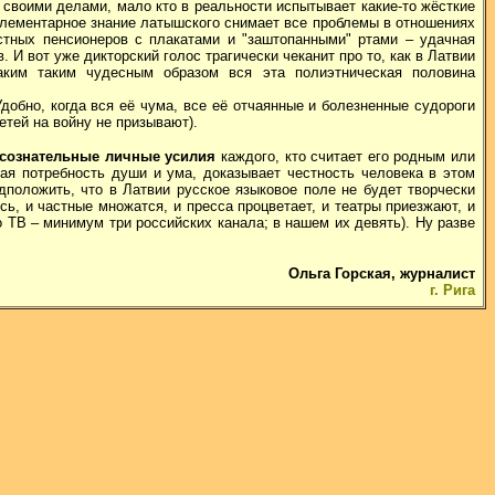
своими делами, мало кто в реальности испытывает какие-то жёсткие
 элементарное знание латышского снимает все проблемы в отношениях
астных пенсионеров с плакатами и "заштопанными" ртами – удачная
. И вот уже дикторский голос трагически чеканит про то, как в Латвии
Каким таким чудесным образом вся эта полиэтническая половина
обно, когда вся её чума, все её отчаянные и болезненные судороги
детей на войну не призывают).
сознательные личные усилия
каждого, кто считает его родным или
ая потребность души и ума, доказывает честность человека в этом
дположить, что в Латвии русское языковое поле не будет творчески
ь, и частные множатся, и пресса процветает, и театры приезжают, и
 ТВ – минимум три российских канала; в нашем их девять). Ну разве
Ольга Горская, журналист
г. Рига