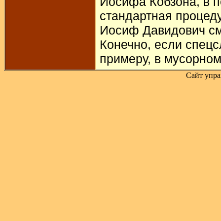
Иосифа Кобзона, в п
стандартная процеду
Иосиф Давидович см
Конечно, если спецс
примеру, в мусорно
Сайт упра