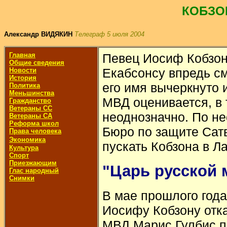
КОБЗО
Александр ВИДЯКИН
Телеграф 5 июля 2004
Главная
Певец Иосиф Кобзон
Общие сведения
Екабсонсу впредь с
Новости
История
его имя вычеркнуто 
Политика
Меньшинства
МВД оценивается, в 
Гражданство
Ветераны СС
неоднозначно. По н
Ветераны СА
Реформа школ
Бюро по защите Сат
Права человека
Экономика
пускать Кобзона в Л
Культура
Спорт
Приезжающим
"Царь русской
Глас народный
Снимки
В мае прошлого год
Иосифу Кобзону отка
МВД Марис Гулбис по