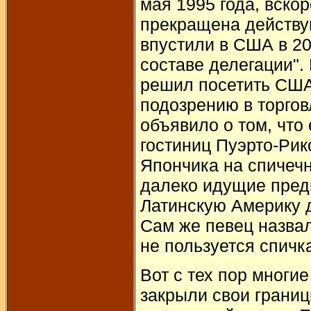
мая 1995 года, вско
прекращена действу
впустили в США в 200
составе делегации".
решил посетить США,
подозрению в торго
объявило о том, что
гостиниц Пуэрто-Рик
Япончика на спичеч
далеко идущие пред
Латинскую Америку 
Сам же певец назвал
не пользуется спичк
Вот с тех пор многи
закрыли свои грани