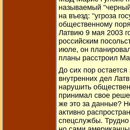
называемый "черный
на въезд: "угроза го
общественному поря
Латвию 9 мая 2003 г
российским посольст
июле, он планировал
планы расстроил Ма
До сих пор остается
внутренних дел Латв
нарушить общественн
принимал свое реше
же это за данные? Н
активно распростра
спецслужбы. Трудно
но сами американцы 