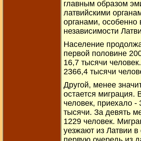
главным образом эми
латвийскими органа
органами, особенно 
независимости Латви
Население продолжа
первой половине 200
16,7 тысячи человек
2366,4 тысячи челове
Другой, менее знач
остается миграция. В
человек, приехало - 
тысячи. За девять м
1229 человек. Мигра
уезжают из Латвии в
первую очередь из д