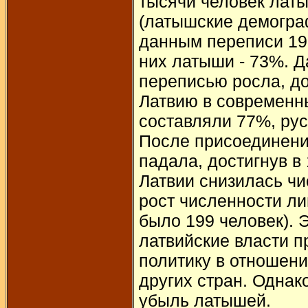
тысячи человек лат
(латышские демогра
данным переписи 192
них латыши - 73%. 
переписью росла, до
Латвию в современны
составляли 77%, русс
После присоединени
падала, достигнув в
Латвии снизилась чи
рост численности ли
было 199 человек). 
латвийские власти 
политику в отношен
других стран. Однак
убыль латышей.