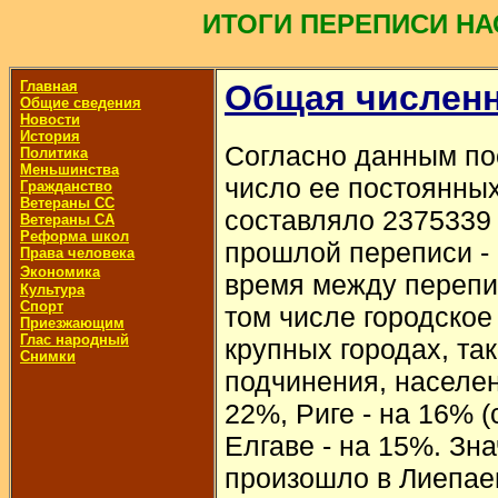
ИТОГИ ПЕРЕПИСИ НА
Главная
Общая численн
Общие сведения
Новости
История
Согласно данным по
Политика
Меньшинства
число ее постоянных
Гражданство
Ветераны СС
составляло 2375339 
Ветераны СА
Реформа школ
прошлой переписи - 
Права человека
Экономика
время между перепи
Культура
Спорт
том числе городское 
Приезжающим
Глас народный
крупных городах, та
Снимки
подчинения, населен
22%, Риге - на 16% (
Елгаве - на 15%. Зн
произошло в Лиепаев