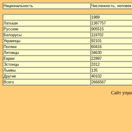
Национальность
Численность, человек
1989
Латыши
1387757
Русские
905515
Белорусы
119702
Украинцы
92101
Поляки
60416
Литовцы
34630
Евреи
22897
Эстонцы
3312
Лыивы
135
Другие
40102
Всего
2666567
Сайт упра